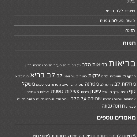
בלוג
טיפים ללב בריא
כושר ופעילות גופנית
תזונה
תגיות
בריאות
בריאות הלב
גיל מבוגר
גיל מעבר
הליכה נמרצת
הריון
לב בריא
ירקות
לב
התקף לב
חשיבות
ילדים
כושר
כושר גופני
מוח בריא
מחלות לב
מטרנה
משקל
מחלת לב
מטרנה ביוטיוב
מטרנה בפייסבוק
גוף
עישון
פעילות גופנית
נשים
עודף מישקל
פירות
פעילות מאומצת
שמירה על הלב
צמחונים
שחייה נמרצת
שריר הלב
תוספי תזונה
תזונה
תזונה
תזונה נכונה
טבעית
מאמרים נוספים
5 סיבות לבחור בקורס טיפול בהשמנה במסגרת לימודי חוץ