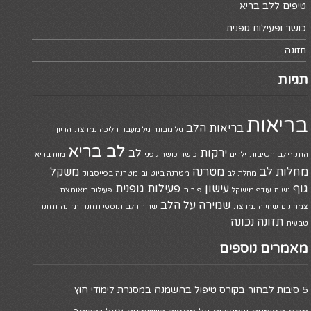
טיפים ללב בריא
כושר ופעילות גופנית
תזונה
תגיות
בריאות
בריאות הלב
גיל מבוגר
גיל מעבר
הליכה נמרצת
הריון
לב בריא
ירקות
לב
התקף לב
חשיבות
ילדים
כושר
כושר גופני
מוח בריא
מחלות לב
מטרנה
משקל
מחלת לב
מטרנה ביוטיוב
מטרנה בפייסבוק
גוף
עישון
פעילות גופנית
נשים
עודף מישקל
פירות
פעילות מאומצת
שמירה על הלב
צמחונים
שחייה נמרצת
שריר הלב
תוספי תזונה
תזונה
תזונה
תזונה נכונה
טבעית
מאמרים נוספים
5 סיבות לבחור בקורס טיפול בהשמנה במסגרת לימודי חוץ