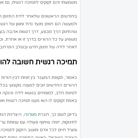
משמעותי והם זקוקים לתמיכה רגשית, גם אם
בחודשים הראשונים שלאחר לידת התינוק ההו
ולמעשה הם חווים מנעד גדול ומגוון של רג
שהתינוק הרך מבצע, דרך רגשות אהבה בעוצ
משפיע על כל ההורים בדרך זו או אחרת, וכמ
לאחר לידה של תינוק חדש ובשלב התרחב
תמיכה רגשית חשובה להור
כאמור, תקופת המעבר בין זוגיות לבין הורו
ההורים החדשים זוכים למענה מקצועי בכל 
לטיפת חלב, למומחים בנושא לידה והנקה ול
באמת זקוקים לו הוא מעט תמיכה רגשית ואוז
בדיוק לשם כך, חברת
מטרנה
, היצרנית הג
לתינוקות, יזמה שיתוף פעולה עם עמותת ער"
ומציל חיים לכל אדם ותושב הזקוק לתמיכה 
הציבור בישראל, כאשר התמיכה ניתנת לאדם 