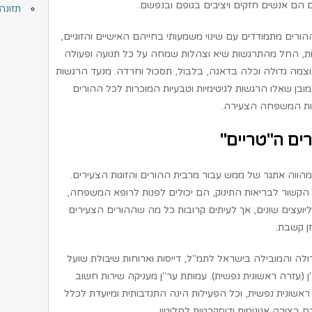
 הם אנשים חזקים ויציבים בגופם ובנפשם.
תזונה
רים מתמודדים עם שינוי משמעותי בחייהם האישיים והזוגיים,
שות, החל מהתרגשות שיא וצהלות שמחה על כל תנועה ופעולה
מה גדולה וכלה בדאגה, בלבול, תסכול וחרדה. מנעד הרגשות
ובן שאלו הרגשות לגיטימיות וטבעיות המוכרות לכל ההורים
ות המשפחה הצעירה.
ים ה"טריים"
ת מהווה אתגר של ממש עבור מרבית ההורים והזוגות הצעירים.
הקשור לבריאות התינוק, הם יכולים לפנות לרופא המשפחה,
יועצים שונים, אך לעיתים קרובות כל מה שההורים הצעירים
ן קשבת.
דולה והמובילה בישראל לתמ"ל, דייסות וארוחות שיבולת שועל
ן (עזרה ראשונית נפשית). עמותת ער"ן מעניקה שירות חשוב
ראשונית נפשית, וכל הפעילות הינה התנדבותית ומיועדת לכלל
בצורה אנונימית ודיסקרטית לחלוטין.