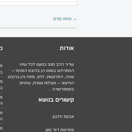
→
פוסט קודם
אודות
מ
שריר הלב מגיב כמעט לכל שינוי
המתרחש בגופנו הן בהיבט הפנימי –
בה
שינה, התרגשות, לחץ, מתח והן בהיבט
מה
החיצוני – פעילות גופנית, שינויים
בו
בטמפרטורה…
פי
קישורים בנושא
וה
פע
אבקת חלבון
ה
סר
פתרונות דיור מוגן