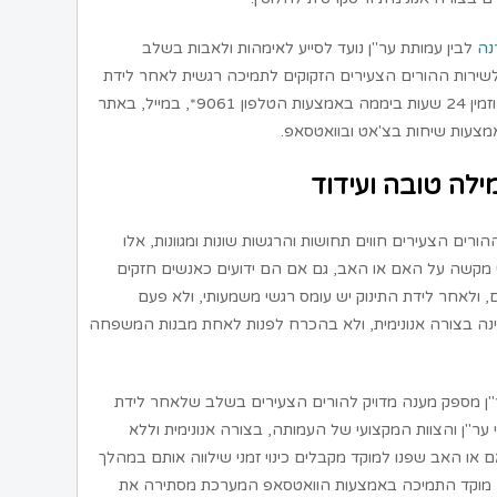
נה
לבין עמותת ער"ן נועד לסייע לאימהות ולאבות בשלב
לשירות ההורים הצעירים הזקוקים לתמיכה רגשית לאחר לידת
התינוק והרחבת המשפחה, השירות אנונימי וזמין 24 שעות ביממה באמצעות הטלפון 9061*, במייל, באתר
מצעות שיחות בצ'אט ובוואטסאפ.
ילה טובה ועידוד
 הצעירים חווים תחושות והרגשות שונות ומגוונות, אלו
י מקשה על האם או האב, גם אם הם ידועים כאנשים חזקים
, ולאחר לידת התינוק יש עומס רגשי משמעותי, ולא פעם
מינה בצורה אנונימית, ולא בהכרח לפנות לאחת מבנות המשפחה
"ן מספק מענה מדויק להורים הצעירים בשלב שלאחר לידת
ר"ן והצוות המקצועי של העמותה, בצורה אנונימית וללא
או האב שפנו למוקד מקבלים כינוי זמני שילווה אותם במהלך
ם מוקד התמיכה באמצעות הוואטסאפ המערכת מסתירה את