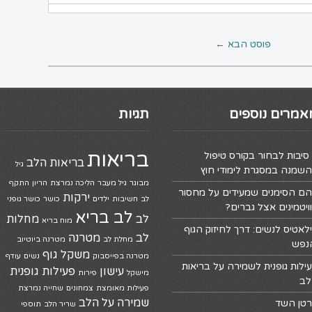
פוסט הבא
←
אמרים נוספים
תגיות
בריאות
5 סיבות לבחור בקורס טיפול
בריאות הלב
גיל
שמנה במסגרת לימודי חוץ
מבוגר
גיל מעבר
הליכה נמרצת
הריון
התקף
ם הסימנים שמעידים על מחסור
ירקות
לב
חשיבות
ילדים
כושר
כושר גופני
ויטמינים אצל גברים?
לב בריא
לב
מחלות
מוח בריא
לאטיס לנשים: דרך לחיזוק הגוף
לב
מטרנה
מחלת לב
מטרנה ביוטיוב
נפש
משקל גוף
מטרנה בפייסבוק
נשים
עודף
ילות גופנית לשמירה על בריאות
עישון
פעילות גופנית
מישקל
פירות
לב
פעילות מאומצת
צמחונים
שחייה נמרצת
שמירה על הלב
טן השד
שריר הלב
תוספי