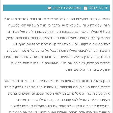
יולי 31, 2016
כושר ופעילות גופנית
כשאנו עוסקים בפעילות גופנית לגיל המבוגר חשוב קודם להגדיר מהו הגיל
הזה ועל איזה טווח של גילאים אנו מדברים. הגיל השלישי הוא למעשה
גיל 65 ומעלה כאשר גם בקבוצת גיל זו ניתן לעשות חלוקה של מבוגרים
שיותר קל להם לעשות פעילות גופנית – הצעירים ברוחם ובכוחות הפיזי,
זאת בהשוואה לקשישים שקצת יותר קשה להם להזיז את הגוף. יש
חשיבות ניכרת לביצוע פעילות גופנית בכל גיל כחלק בלתי נפרד משגרת
חיינו וחשוב להבין שפעילות גופנית בגיל מבוגר מסייעת להפחית את הסיכוי
לחלות במחלות, מאריכה את חיינו, מאפשרת לנו לחיות חיים בריאים
יותר, טובים יותר ומאוזנים יותר.
מכיון שהגיל המבוגר מביא איתו שינויים פיזיולוגיים רבים – אחד מהם הוא
דלדול במסת השריר, מה שמקשה על אנשים בגיל המבוגר לבצע את כל
אותן פעולות שהיו מסוגלים לבצע לפני מספר שנים. גם השינויים במסת
העצם יכולים להוביל לפציעות כמו סדקים ואפילו שברים, שינויים
במערכת לב ריאה ולכן יש להתאים את סוג הפעילות הגופנית ליכולות
הפיזיות של אותו אדם מבוגר. פעילות גופנית תסייע לשפר את המצבים