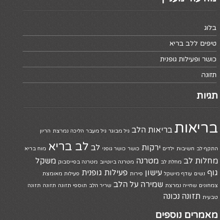
בלוג
טיפים ללב בריא
כושר ופעילות גופנית
תזונה
תגיות
בריאות
בריאות הלב
גיל מבוגר
גיל מעבר
הליכה נמרצת
הריון
לב בריא
ירקות
לב
התקף לב
חשיבות
ילדים
כושר
כושר גופני
מוח בריא
מחלות לב
מטרנה
משקל
מחלת לב
מטרנה ביוטיוב
מטרנה בפייסבוק
גוף
עישון
פעילות גופנית
נשים
עודף מישקל
פירות
פעילות מאומצת
שמירה על הלב
צמחונים
שחייה נמרצת
שריר הלב
תוספי תזונה
תזונה
תזונה
תזונה נכונה
טבעית
מאמרים נוספים