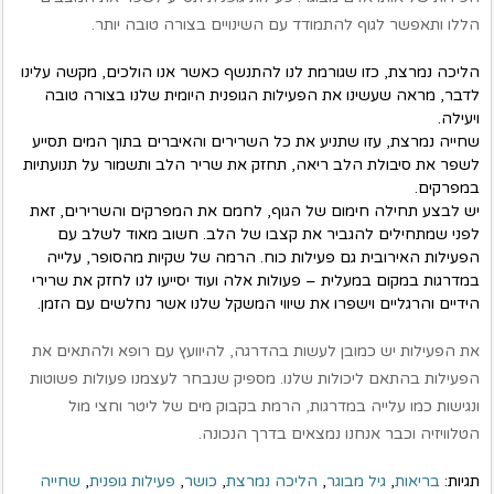
הללו ותאפשר לגוף להתמודד עם השינויים בצורה טובה יותר.
הליכה נמרצת, כזו שגורמת לנו להתנשף כאשר אנו הולכים, מקשה עלינו
לדבר, מראה שעשינו את הפעילות הגופנית היומית שלנו בצורה טובה
ויעילה.
שחייה נמרצת, עזו שתניע את כל השרירים והאיברים בתוך המים תסייע
לשפר את סיבולת הלב ריאה, תחזק את שריר הלב ותשמור על תנועתיות
במפרקים.
יש לבצע תחילה חימום של הגוף, לחמם את המפרקים והשרירים, זאת
לפני שמתחילים להגביר את קצבו של הלב. חשוב מאוד לשלב עם
הפעילות האירובית גם פעילות כוח. הרמה של שקיות מהסופר, עלייה
במדרגות במקום במעלית – פעולות אלה ועוד יסייעו לנו לחזק את שרירי
הידיים והרגליים וישפרו את שיווי המשקל שלנו אשר נחלשים עם הזמן.
את הפעילות יש כמובן לעשות בהדרגה, להיוועץ עם רופא ולהתאים את
הפעילות בהתאם ליכולות שלנו. מספיק שנבחר לעצמנו פעולות פשוטות
ונגישות כמו עלייה במדרגות, הרמת בקבוק מים של ליטר וחצי מול
הטלוויזיה וכבר אנחנו נמצאים בדרך הנכונה.
תגיות:
בריאות
,
גיל מבוגר
,
הליכה נמרצת
,
כושר
,
פעילות גופנית
,
שחייה