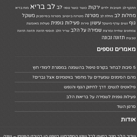
לב בריא
ירקות
לב
התקף לב
חשיבות
ילדים
כושר
כושר גופני
מוח בריא
מחלות לב
מטרנה
משקל
מחלת לב
מטרנה ביוטיוב
מטרנה בפייסבוק
גוף
עישון
פעילות גופנית
נשים
עודף מישקל
פירות
פעילות מאומצת
שמירה על הלב
צמחונים
שחייה נמרצת
שריר הלב
תוספי תזונה
תזונה
תזונה
תזונה נכונה
טבעית
מאמרים נוספים
5 סיבות לבחור בקורס טיפול בהשמנה במסגרת לימודי חוץ
מהם הסימנים שמעידים על מחסור בוויטמינים אצל גברים?
פילאטיס לנשים: דרך לחיזוק הגוף והנפש
פעילות גופנית לשמירה על בריאות הלב
סרטן השד
אודות
שריר הלב מגיב כמעט לכל שינוי המתרחש בגופנו הן בהיבט הפנימי – שינה,