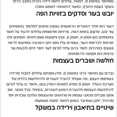
ממחסור בוויטמין D, למשל, עלולים לחוות ירידה ניכרת במצב הרוח
בעיקר בעונת החורף, כאשר החשיפה לשמש נמוכה.
יובש בעור וסדקים בזוויות הפה
העור הוא אחד האיברים הראשונים שמציג סימנים למחסור בוויטמינים.
עור יבש, סדקים בזוויות הפה, פריחות ואדמומיות עלולים להעיד על חוסר
בוויטמינים כגון ויטמין A, ויטמין E, אבץ וחומצות שומן חיוניות. ויטמינים אלו
תורמים לבריאות העור, שומרים עליו מפני נזקי הסביבה ומסייעים לריפוי
פצעים במהירות. חוסר בהם עלול לגרום לעור חסר חיים ולבעיות עור
כרוניות כמו אקזמה ודרמטיטיס.
חולשה ושברים בעצמות
גברים עם מחסור כרוני בוויטמין D, סידן ומגנזיום עלולים לסבול מירידה
בצפיפות העצם, מה שעלול להוביל לשברים ולהיחלשות כללית של
מערכת השלד. ויטמין D מסייע לספיגת הסידן בגוף, וחוסר בו עלול לגרום
להיחלשות העצמות ולהגברת הסיכון לשברים, במיוחד בגיל מבוגר. אם
אתם סובלים מכאבי עצמות או מרגישים שהעצמות שלכם שבירות יותר
מהרגיל, ייתכן שמדובר בסימן לחוסר תזונתי משמעותי.
שינויים בתיאבון וירידה במשקל