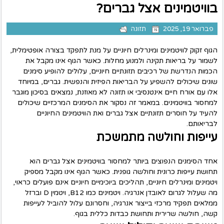
בוויטמינים אצל גברים?
פברואר 19, 2025
תזונה
הגוף זקוק לוויטמינים ומינרלים חיוניים על מנת לתפקד בצורה אופטימלית,
לשמור על בריאות תקינה ולמנוע מחלות. כאשר הגוף אינו מקבל את
הכמות הנדרשת של רכיבים תזונתיים חיוניים, עלולים להופיע סימנים
שונים שיכולים להשפיע על הבריאות הפיזית והנפשית. גברים, במיוחד
אלו עם אורח חיים אינטנסיבי או תזונה לא מאוזנת, נמצאים בסיכון מוגבר
למחסור בוויטמינים. במאמר זה נסקור את הסימנים המרכזיים שיכולים
להעיד על חוסרים תזונתיים אצל גברים ואת הוויטמינים החיוניים
לבריאותם.
עייפות וחולשה מתמשכת
אחד הסימנים הנפוצים ביותר למחסור בוויטמינים אצל גברים הוא
תחושת עייפות כרונית וחולשה גופנית. כאשר הגוף אינו מקבל מספיק
ויטמינים ומינרלים חיוניים, תהליכים ביוכימיים חיוניים אינם פועלים כראוי,
מה שעלול לגרום לאובדן אנרגיה. ויטמינים כמו B12, ויטמין D וברזל
ממלאים תפקיד מרכזי בייצור אנרגיה, וחסרונם עלול להוביל לעייפות
קשה, חולשה שרירית ותחושת כבדות כללית בגוף.