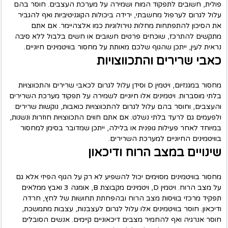
פולית, חשובים לתפקוד המוח ושמירה על מערכת העצבים. חוסר בהם
עלול לגרום לערפול מחשבתי, ירידה ביכולות הקוגניטיביות ואף להגביר
את הסיכון להתפתחות מחלות נוירולוגיות כמו אלצהיימר. אם אתם
מתקשים להתרכז, שוכחים פרטים חשובים או חשים בלבול ללא סיבה
נראית לעין, ייתכן שהגוף שלכם מאותת על מחסור בוויטמינים חיוניים.
כאבי שרירים והתכווצויות
מחסור במגנזיום, ויטמין D וסידן עלול לגרום לכאבי שרירים והתכווצויות
בלתי מוסברות. ויטמינים אלו חיוניים לשמירה על תפקוד מערכת השרירים
והעצבים, וחוסר בהם עלול לגרום להתכווצויות כואבות, נוקשות שרירים
ולפעמים גם לרעד בלתי נשלט. אם אתם חווים התכווצויות חוזרות ונשנות,
במיוחד לאחר פעילות גופנית או בלילה, ייתכן שמדובר בסימן למחסור
בוויטמינים החיוניים למערכת השרירים.
שינויים במצב הרוח ודיכאון
מחסור בוויטמינים מסוימים יכול להשפיע לא רק על הגוף הפיזי אלא גם
על מצב הרוח. ויטמין D, ויטמינים מקבוצת B, אומגה 3 ואבץ ממלאים
תפקיד מרכזי בוויסות מצב הרוח ובהפחתת תחושות של לחץ, חרדה
ודיכאון. חוסר בוויטמינים אלו עלול לגרום לעצבנות, עצבות מתמשכת,
חוסר אנרגיה ואף להחמיר מצבים דיכאוניים קיימים. אנשים הסובלים