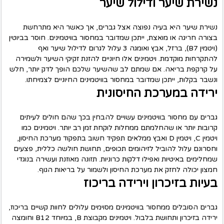
נשירת שיער ודילול שיער
נשירת שיער היא בעיה נפוצה אצל גברים, אך כאשר היא מתרחשת
בצורה חריגה או מואצת, ייתכן שמדובר במחסור בוויטמינים. חוסר בביוטין
(ויטמין B7), ברזל, אבץ ואומגה 3 עלול לגרום לדילול שיער ואף
להתקרחות מוקדמת. ויטמינים אלו חיוניים להזנת זקיקי השיער ולשמירה
על קרקפת בריאה. אם שמתם לב שהשיער שלכם הופך לדק יותר, חלש
ונשבר בקלות, ייתכן שמדובר במחסור בוויטמינים החיוניים לצמיחתו.
ירידה במערכת החיסונית
גברים עם מחסור בוויטמינים עשויים להבחין בכך שהם חולים לעיתים
קרובות יותר או שהחלמתם ממחלות לוקחת זמן רב יותר. ויטמינים כמו
ויטמין C, ויטמין D ואבץ ממלאים תפקיד חשוב בתפקוד מערכת החיסון,
וחסרונם עלול להוביל לזיהומים תכופים, תחושת חולשה כללית, פצעים
שמחלימים באיטיות ואפילו דלקות כרוניות. תזונה מאוזנת ועשירה בנוגדי
חמצון יכולה לחזק את מערכת החיסון ולשמור על בריאות הגוף.
בעיות בזיכרון וירידה בריכוז
גברים הסובלים ממחסור בוויטמינים מסוימים עלולים לחוות קשיים בריכוז,
ירידה בזיכרון ותחושת בלבול. ויטמינים מקבוצת B, במיוחד B12 וחומצה